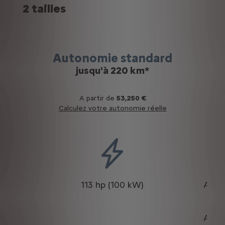
2 tailles
Autonomie standard
jusqu'à 220 km*
A partir de
53,250 €
Calculez votre autonomie réelle
W):
113 hp (100 kW)
Auto
s
WLT
Auto