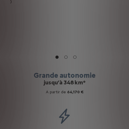
 4h50
WLTP
de
Cal
Grande autonomie
jusqu’à 348 km*
A partir de
64,170 €