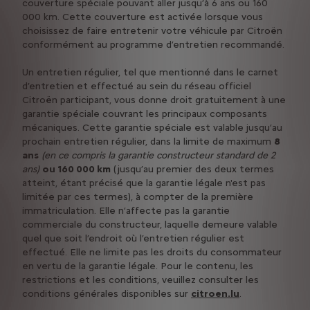
couverture spéciale pouvant aller jusqu’à 6 ans ou 160
000 km. Cette couverture est activée lorsque vous
choisissez de faire entretenir votre véhicule par Citroën
conformément au programme d’entretien recommandé.
Un entretien régulier, tel que mentionné dans le carnet
d’entretien et effectué au sein du réseau officiel
Citroën participant, vous donne droit gratuitement à une
garantie spéciale couvrant les principaux composants
mécaniques. Cette garantie spéciale est valable jusqu’au
prochain entretien régulier, dans la limite de maximum
8
ans
(en ce compris la garantie constructeur standard de 2
ans)
ou 160 000 km
(jusqu’au premier des deux termes
atteint, étant précisé que la garantie légale n'est pas
limitée par ces termes), à compter de la première
immatriculation. Elle n’affecte pas la garantie
commerciale du constructeur, laquelle demeure valable
quel que soit l’endroit où l’entretien régulier est
effectué. Elle ne limite pas les droits du consommateur
en vertu de la garantie légale. Pour le contenu, les
restrictions et les conditions, veuillez consulter les
conditions générales disponibles sur
citroen.lu
.