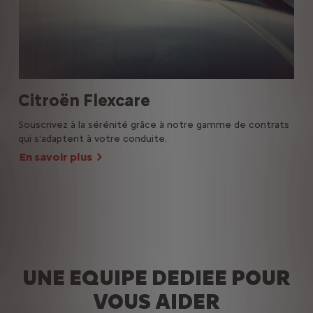
Citroën Flexcare
Ba
Souscrivez à la sérénité grâce à notre gamme de contrats
Les
qui s'adaptent à votre conduite.
cha
for
En savoir plus
UNE EQUIPE DEDIEE POUR
VOUS AIDER