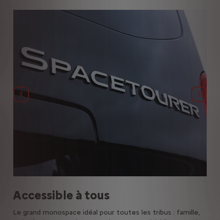
Précédent
Suiva
Accessible à tous
D
Le grand monospace idéal pour toutes les tribus : famille,
Une