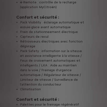
ë-Remote : contrôle de la recharge
(application MyCitroën)
Confort et sécurité :
Pack Visibility : éclairage automatique et
essuie-glace avant automatique
a clé sur vous pour déverrouiller votre véhicule en vous en approchan
Frein de stationneement électrique
Capteurs de recul
Rétroviseurs électriques avec fonction
dégivrage
arrière, la caméra affiche une vue arrière avec des repères colorés 
Pack Safety : information sur la vitesse
et assistance intelligente à la vitesse /
Feux de croisement automatiques et
intelligents / LKA : Aide au maintien
dans la voie / Freinage d'urgence
automatique / Régulateur de vitesse /
Limiteur de vitesse / Surveillance de
l'attention du conducteur
Climatisation
Confort et sécurité :
Palettes pour le freinage régénératif