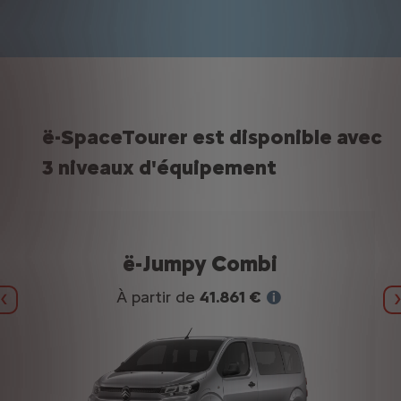
ë-SpaceTourer est disponible avec
3 niveaux d'équipement
ë-Jumpy Combi
À partir de
41.861 €
Précédent
achat d'une ë-SpaceTourer Taille M 50kWh 136 Max sans options. Offr