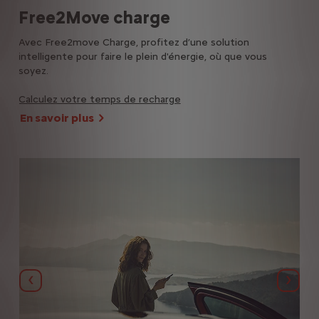
Free2Move charge
Co
Avec Free2move Charge, profitez d’une solution
Sou
intelligente pour faire le plein d'énergie, où que vous
serv
soyez.
com
En 
Calculez votre temps de recharge
En savoir plus
Précédent
Suiva