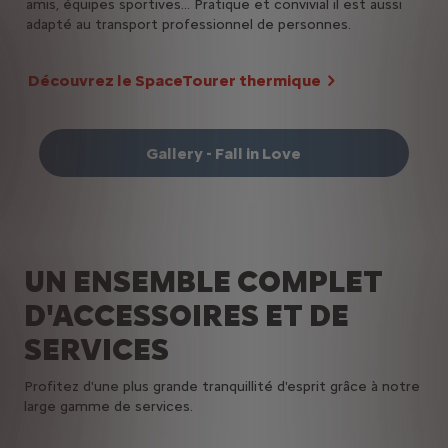
amis, équipes sportives... Pratique et convivial il est aussi
éne
s, M
adapté au transport professionnel de personnes.
ers
es.
Découvrez le SpaceTourer thermique
Gallery - Fall in Love
UN ENSEMBLE COMPLET
D'ACCESSOIRES ET DE
SERVICES
Profitez d'une plus grande tranquillité d'esprit grâce à notre
large gamme de services.