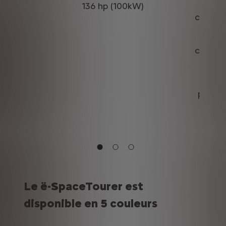
136 hp (100kW)
Aut
combiné
M 
Aut
combiné
XL
Cal
pouvez
Le ë-SpaceTourer est
disponible en 5 couleurs