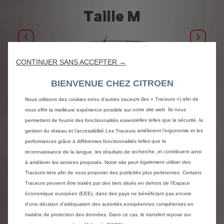
Taille M
Précédent
Suivan
CONTINUER SANS ACCEPTER →
BIENVENUE CHEZ CITROEN
Nous utilisons des cookies et/ou d’autres traceurs (les « Traceurs ») afin de
vous offrir la meilleure expérience possible sur notre site web. Ils nous
permettent de fournir des fonctionnalités essentielles telles que la sécurité, la
gestion du réseau et l’accessibilité.Les Traceurs améliorent l’ergonomie et les
S
DIMENSIONS EXTÉRIEURES
performances grâce à différentes fonctionnalités telles que la
reconnaissance de la langue, les résultats de recherche, et contribuent ainsi
à améliorer les services proposés. Notre site peut également utiliser des
Hauteur
H
)
1890 mm
(hauteur minimum)
Traceurs tiers afin de vous proposer des publicités plus pertinentes. Certains
)
1930 mm
(hauteur maximum)
Traceurs peuvent être traités par des tiers situés en dehors de l’Espace
économique européen (EEE), dans des pays ne bénéficiant pas encore
Longueur
L
4981 mm
d’une décision d’adéquation des autorités européennes compétentes en
matière de protection des données. Dans ce cas, le transfert repose sur