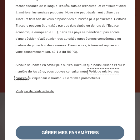
reconnaissance de la langue, les résultats de recherche, et contribuent ainsi
à améliorer les services proposés. Notre site peut également utiliser des
Précédent
Sui
Traceurs tiers afin de vous proposer des publicités plus pertinentes. Certains
Traceurs peuvent être traités par des tiers situés en dehors de l’Espace
économique européen (EEE), dans des pays ne bénéficiant pas encore
d’une décision d’adéquation des autorités européennes compétentes en
Confort amélioré
matière de protection des données. Dans ce cas, le transfert repose sur
Les sièges Advanced Comfort de Citroën, conçus
votre consentement (art. 49.1.a du RGPD).
avec une mousse supplémentaire et un meilleur
soutien du dos, améliorent votre confort pour que
Si vous souhaitez en savoir plus sur les Traceurs que nous utilisons et sur la
vous vous sentiez chez vous.
manière de les gérer, vous pouvez consulter notre
Politique relative aux
cookies
ou cliquer sur le bouton « Gérer mes paramètres ».
Politique de confidentialité
Véhicules utilitaires
électriques Citroën
GÉRER MES PARAMÈTRES