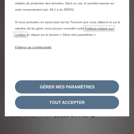
matière de protection des données. Dans ce cas, le transfert repose sur
votre consentement (art. 49.1.a du RGPD).
Si vous souhaitez en savoir plus sur les Traceurs que nous utilisons et sur la
manière de les gérer, vous pouvez consulter notre
Politique relative aux
cookies
ou cliquer sur le bouton « Gérer mes paramètres ».
Politique de confidentialité
GÉRER MES PARAMÈTRES
ë-Jumpy
ë-Jumpy M 49kWh
TOUT ACCEPTER
Prix de vente HTVA :
26 550 € HTVA
Prix de départ sans