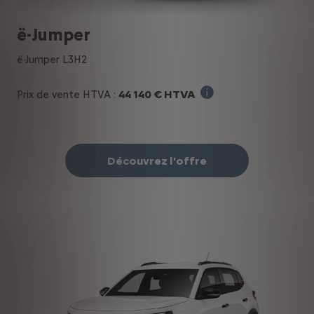
ë-Jumper
ë-Jumper L3H2
44 140 € HTVA
Prix de vente HTVA :
Prix de départ sans o
Découvrez l'offre