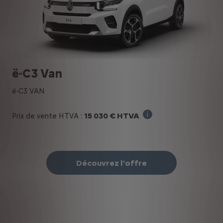
ë-C3 Van
ë-C3 VAN
15 030 € HTVA
Prix de vente HTVA :
Prix net HTVA toutes 
Découvrez l'offre