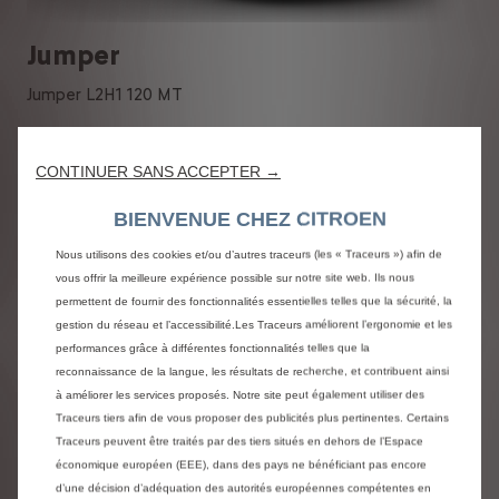
Jumper
Jumper L2H1 120 MT
23 240 € HTVA
Prix de vente HTVA :
Prix de départ sans o
CONTINUER SANS ACCEPTER →
BIENVENUE CHEZ CITROEN
Découvrez l'offre
Nous utilisons des cookies et/ou d’autres traceurs (les « Traceurs ») afin de
vous offrir la meilleure expérience possible sur notre site web. Ils nous
permettent de fournir des fonctionnalités essentielles telles que la sécurité, la
gestion du réseau et l’accessibilité.Les Traceurs améliorent l’ergonomie et les
performances grâce à différentes fonctionnalités telles que la
reconnaissance de la langue, les résultats de recherche, et contribuent ainsi
à améliorer les services proposés. Notre site peut également utiliser des
Traceurs tiers afin de vous proposer des publicités plus pertinentes. Certains
Traceurs peuvent être traités par des tiers situés en dehors de l’Espace
économique européen (EEE), dans des pays ne bénéficiant pas encore
Electrique
d’une décision d’adéquation des autorités européennes compétentes en