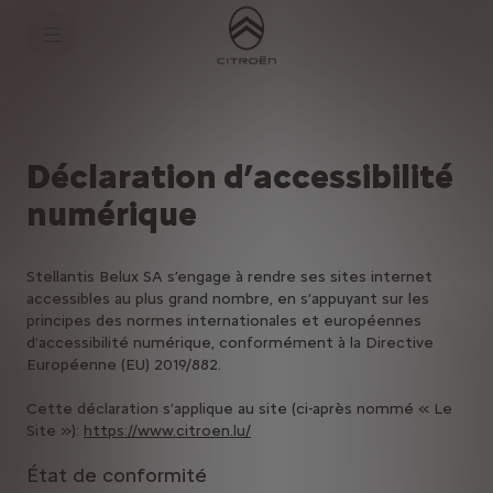
S
k
i
p
t
S
o
k
C
i
o
p
n
t
t
o
Déclaration d’accessibilité
e
N
n
a
numérique
t
v
T
i
e
g
x
a
Stellantis Belux SA s’engage à rendre ses sites internet
t
t
accessibles au plus grand nombre, en s’appuyant sur les
i
principes des normes internationales et européennes
o
n
d’accessibilité numérique, conformément à la Directive
t
Européenne (EU) 2019/882.
e
x
Cette déclaration s’applique au site (ci-après nommé « Le
t
Site »):
https://www.citroen.lu/
État de conformité