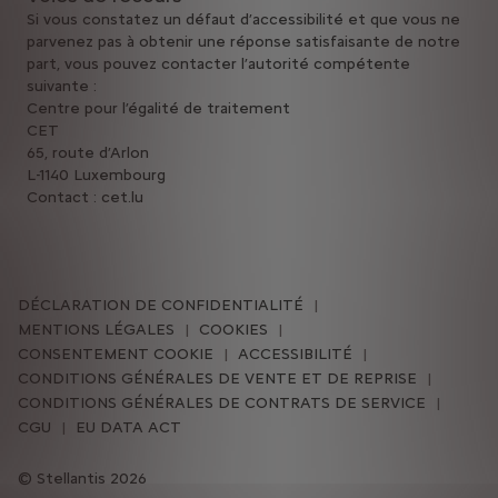
Si vous constatez un défaut d’accessibilité et que vous ne
parvenez pas à obtenir une réponse satisfaisante de notre
part, vous pouvez contacter l’autorité compétente
suivante :
Centre pour l’égalité de traitement
CET
65, route d’Arlon
L-1140 Luxembourg
Contact : cet.lu
DÉCLARATION DE CONFIDENTIALITÉ
MENTIONS LÉGALES
COOKIES
CONSENTEMENT COOKIE
ACCESSIBILITÉ
CONDITIONS GÉNÉRALES DE VENTE ET DE REPRISE
CONDITIONS GÉNÉRALES DE CONTRATS DE SERVICE
CGU
EU DATA ACT
Stellantis 2026