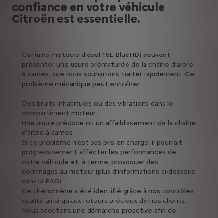
confiance en votre véhicule
Citroën est essentielle.
Certains moteurs diesel 1.5L BlueHDi peuvent
présenter une usure prématurée de la chaîne d’arbre
à cames, que nous souhaitons traiter rapidement. Ce
problème mécanique peut entraîner :
Des bruits inhabituels ou des vibrations dans le
compartiment moteur.
Une usure précoce ou un affaiblissement de la chaîne
d’arbre à cames.
Si ce problème n’est pas pris en charge, il pourrait
progressivement affecter les performances de
votre véhicule et, à terme, provoquer des
dommages au moteur (plus d’informations ci-dessous
dans la FAQ).
Ce phénomène a été identifié grâce à nos contrôles
qualité ainsi qu’aux retours précieux de nos clients.
Nous adoptons une démarche proactive afin de