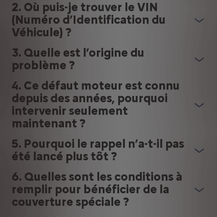
2. Où puis-je trouver le VIN
(Numéro d’Identification du
Véhicule) ?
3. Quelle est l’origine du
problème ?
4. Ce défaut moteur est connu
depuis des années, pourquoi
intervenir seulement
maintenant ?
5. Pourquoi le rappel n’a-t-il pas
été lancé plus tôt ?
6. Quelles sont les conditions à
remplir pour bénéficier de la
couverture spéciale ?