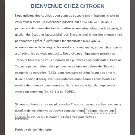
Je découvre ce problème. Qui peut m’aider
BIENVENUE CHEZ CITROEN
?
Nous utilisons des cookies et/ou d’autres traceurs (les « Traceurs ») afin de
vous offrir la meilleure expérience possible sur notre site web. Ils nous
Vous n’étiez pas informé de ce problème et ne savez pas
permettent de fournir des fonctionnalités essentielles telles que la sécurité, la
comment réagir ?
gestion du réseau et l’accessibilité.Les Traceurs améliorent l’ergonomie et les
Contactez dès maintenant un expert Citroën ou votre
performances grâce à différentes fonctionnalités telles que la
point de vente.
reconnaissance de la langue, les résultats de recherche, et contribuent ainsi
à améliorer les services proposés. Notre site peut également utiliser des
Traceurs tiers afin de vous proposer des publicités plus pertinentes. Certains
Traceurs peuvent être traités par des tiers situés en dehors de l’Espace
économique européen (EEE), dans des pays ne bénéficiant pas encore
d’une décision d’adéquation des autorités européennes compétentes en
Contactez-nous
matière de protection des données. Dans ce cas, le transfert repose sur
votre consentement (art. 49.1.a du RGPD).
Si vous souhaitez en savoir plus sur les Traceurs que nous utilisons et sur la
manière de les gérer, vous pouvez consulter notre
Politique relative aux
cookies
ou cliquer sur le bouton « Gérer mes paramètres ».
Politique de confidentialité