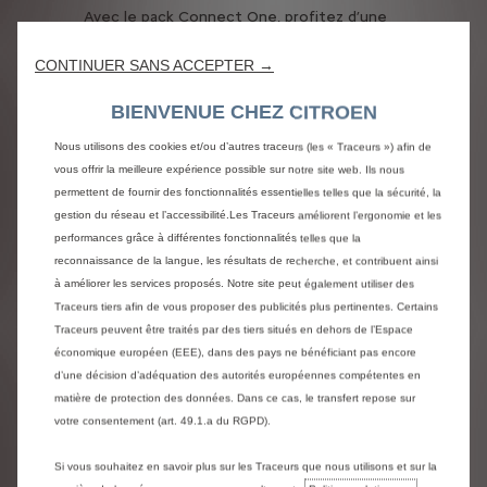
ure
In
Avec le pack Connect One, profitez d’une
or
expérience de conduite connectée
dé
optimale.
CONTINUER SANS ACCEPTER →
si
Profitez de solutions de maintenance
D
simplifiées comme la maintenance
BIENVENUE CHEZ CITROEN
préventive Free2move ou le pack
Mobilisights pour une vision claire de l’usage
Nous utilisons des cookies et/ou d’autres traceurs (les « Traceurs ») afin de
de vos véhicules.
vous offrir la meilleure expérience possible sur notre site web. Ils nous
permettent de fournir des fonctionnalités essentielles telles que la sécurité, la
Découvrez
gestion du réseau et l’accessibilité.Les Traceurs améliorent l’ergonomie et les
performances grâce à différentes fonctionnalités telles que la
reconnaissance de la langue, les résultats de recherche, et contribuent ainsi
à améliorer les services proposés. Notre site peut également utiliser des
Traceurs tiers afin de vous proposer des publicités plus pertinentes. Certains
Traceurs peuvent être traités par des tiers situés en dehors de l’Espace
économique européen (EEE), dans des pays ne bénéficiant pas encore
d’une décision d’adéquation des autorités européennes compétentes en
matière de protection des données. Dans ce cas, le transfert repose sur
Solutions de mobilité Rent &
votre consentement (art. 49.1.a du RGPD).
Share
Si vous souhaitez en savoir plus sur les Traceurs que nous utilisons et sur la