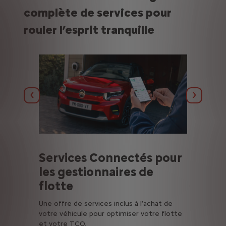
complète de services pour
rouler l’esprit tranquille
Précédent
Suivant
r
Services Connectés pour
S
les gestionnaires de
l
flotte
Bé
Co
Une offre de services inclus à l’achat de
de
pa
votre véhicule pour optimiser votre flotte
vo
et votre TCO.