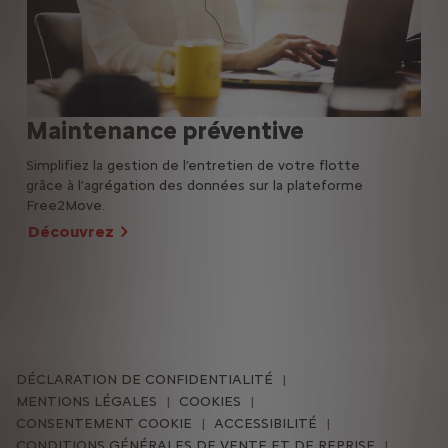
Maintenance préventive
ë-
Simplifiez la gestion de l’entretien de votre flotte
grâce à l’agrégation des données sur la plateforme
Opti
Free2Move.
Rou
Découvrez
aut
plu
Dé
DÉCLARATION DE CONFIDENTIALITÉ
MENTIONS LÉGALES
COOKIES
CONSENTEMENT COOKIE
ACCESSIBILITÉ
CONDITIONS GÉNÉRALES DE VENTE ET DE REPRISE