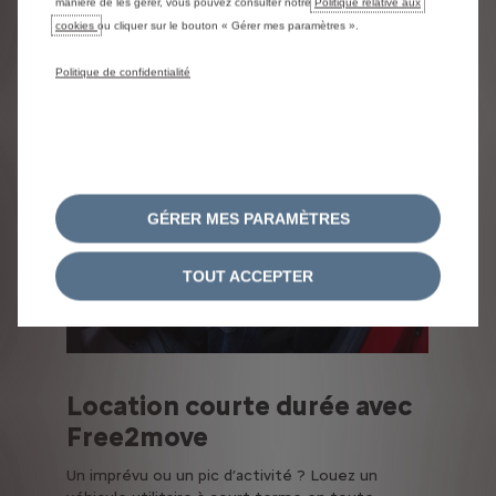
manière de les gérer, vous pouvez consulter notre
Politique relative aux
cookies
ou cliquer sur le bouton « Gérer mes paramètres ».
Politique de confidentialité
Précédent
Suiva
GÉRER MES PARAMÈTRES
TOUT ACCEPTER
Location courte durée avec
Free2move
Un imprévu ou un pic d’activité ? Louez un