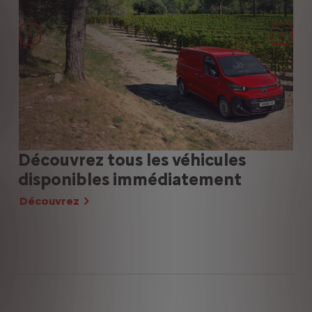
Précédent
Suiva
Découvrez tous les véhicules
Sp
disponibles immédiatement
d’
Découvrez
Dé