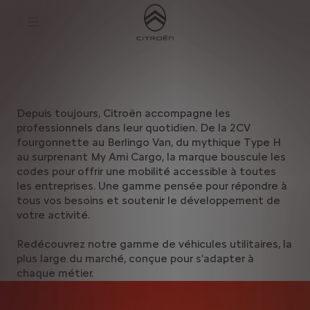
S
k
Véhicules utilitaires
i
p
t
S
o
k
C
i
o
p
n
t
t
o
Depuis toujours, Citroën accompagne les
e
N
n
a
professionnels dans leur quotidien. De la 2CV
t
v
fourgonnette au Berlingo Van, du mythique Type H
T
i
au surprenant My Ami Cargo, la marque bouscule les
e
g
x
a
codes pour offrir une mobilité accessible à toutes
t
t
les entreprises. Une gamme pensée pour répondre à
i
tous vos besoins et soutenir le développement de
o
votre activité.
n
t
e
Redécouvrez notre gamme de véhicules utilitaires, la
x
plus large du marché, conçue pour s’adapter à
t
chaque métier.