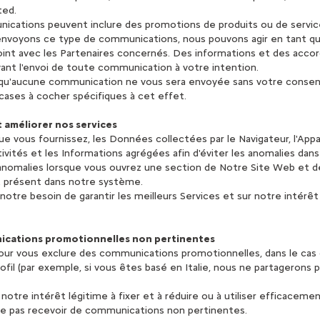
ted.
nications peuvent inclure des promotions de produits ou de servic
envoyons ce type de communications, nous pouvons agir en tant q
nt avec les Partenaires concernés. Des informations et des accor
vant l'envoi de toute communication à votre intention.
s qu'aucune communication ne vous sera envoyée sans votre conse
e cases à cocher spécifiques à cet effet.
 améliorer nos services
e vous fournissez, les Données collectées par le Navigateur, l'Appare
vités et les Informations agrégées afin d'éviter les anomalies dans
nomalies lorsque vous ouvrez une section de Notre Site Web et d
st présent dans notre système.
otre besoin de garantir les meilleurs Services et sur notre intérêt
ications promotionnelles non pertinentes
our vous exclure des communications promotionnelles, dans le ca
fil (par exemple, si vous êtes basé en Italie, nous ne partagerons p
notre intérêt légitime à fixer et à réduire ou à utiliser efficacem
 ne pas recevoir de communications non pertinentes.