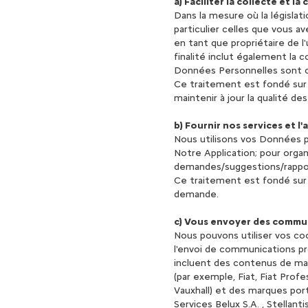
a)
Faciliter la collecte et l
Dans la mesure où la législa
particulier celles que vous a
en tant que propriétaire de 
finalité inclut également la
Données Personnelles sont c
Ce traitement est fondé sur 
maintenir à jour la qualité d
b)
Fournir nos services et l
Nous utilisons vos Données po
Notre Application; pour orga
demandes/suggestions/rappo
Ce traitement est fondé sur 
demande.
c)
Vous envoyer des commu
Nous pouvons utiliser vos co
l'envoi de communications 
incluent des contenus de ma
(par exemple, Fiat, Fiat Prof
Vauxhall) et des marques port
Services Belux S.A. , Stellant