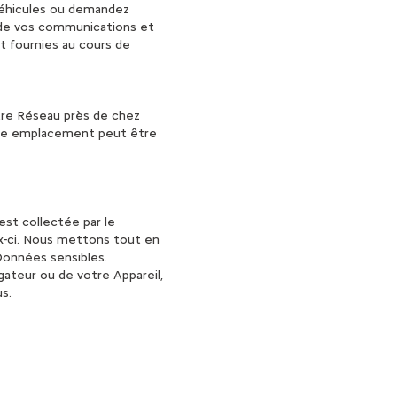
 Véhicules ou demandez
 de vos communications et
t fournies au cours de
otre Réseau près de chez
otre emplacement peut être
est collectée par le
ux-ci. Nous mettons tout en
 Données sensibles.
gateur ou de votre Appareil,
us.