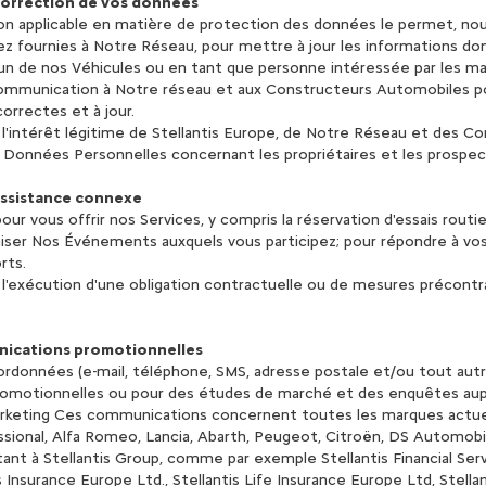
a correction de vos données
tion applicable en matière de protection des données le permet, nou
vez fournies à Notre Réseau, pour mettre à jour les informations d
l'un de nos Véhicules ou en tant que personne intéressée par les ma
 communication à Notre réseau et aux Constructeurs Automobiles po
orrectes et à jour.
l'intérêt légitime de Stellantis Europe, de Notre Réseau et des C
es Données Personnelles concernant les propriétaires et les prospec
'assistance connexe
ur vous offrir nos Services, y compris la réservation d'essais rout
niser Nos Événements auxquels vous participez; pour répondre à vo
rts.
l'exécution d'une obligation contractuelle ou de mesures précontra
nications promotionnelles
ordonnées (e-mail, téléphone, SMS, adresse postale et/ou tout aut
promotionnelles ou pour des études de marché et des enquêtes a
rketing Ces communications concernent toutes les marques actuell
essional, Alfa Romeo, Lancia, Abarth, Peugeot, Citroën, DS Automobil
ant à Stellantis Group, comme par exemple Stellantis Financial Servic
is Insurance Europe Ltd., Stellantis Life Insurance Europe Ltd, Stella