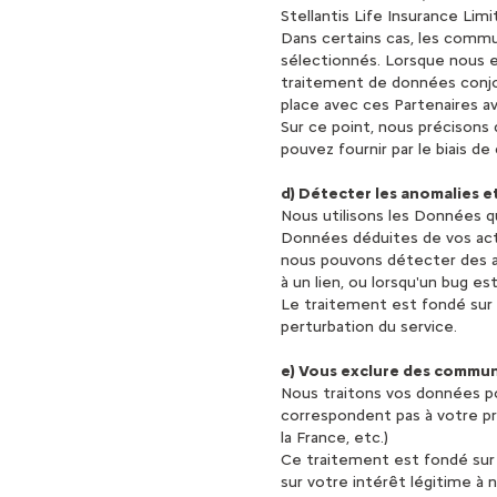
Stellantis Life Insurance Limi
Dans certains cas, les commu
sélectionnés. Lorsque nous 
traitement de données conjoi
place avec ces Partenaires a
Sur ce point, nous précison
pouvez fournir par le biais d
d)
Détecter les anomalies et
Nous utilisons les Données qu
Données déduites de vos acti
nous pouvons détecter des a
à un lien, ou lorsqu'un bug e
Le traitement est fondé sur n
perturbation du service.
e)
Vous exclure des commun
Nous traitons vos données p
correspondent pas à votre pro
la France, etc.)
Ce traitement est fondé sur 
sur votre intérêt légitime à