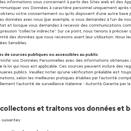
es informations vous concernant à partir des Sites web et des App
mmuniquer vos Données à caractère personnel uniquement après n
 obtenu votre consentement ou qu'ils disposent d'une autre base ju
s données avec nous (par exemple, si vous demandez à l'un de nos 
 achat et lorsque vous demandez à recevoir des communications com
expression "collecte indirecte". Sur ce point, nous tenons à précis
rmité des données que nous recevons avant leur utilisation. Nous
nées Sensibles.
ès de sources publiques ou accessibles au public
nrichir vos Données Personnelles avec des informations obtenues 
e la loi qui nous est applicable. Ces sources peuvent inclure des reg
nuaires publics. Veuillez noter qu'une vérification préalable est touj
ormations, selon les meilleures pratiques établies par l'autorité com
ment l’autorité de surveillance italienne - Autorità Garante per la
collectons et traitons vos données et b
 suivantes :