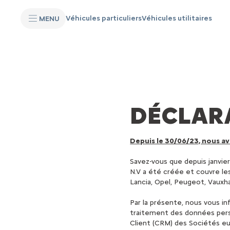
S
k
Véhicules particuliers
Véhicules utilitaires
MENU
i
p
t
S
o
k
C
i
o
p
n
t
t
o
e
N
n
a
t
v
DÉCLARA
T
i
e
g
x
a
t
t
Depuis le 30/06/23, nous a
i
o
Savez-vous que depuis janvier
n
t
N.V a été créée et couvre les
e
Lancia, Opel, Peugeot, Vauxhal
x
t
Par la présente, nous vous in
traitement des données perso
Client (CRM) des Sociétés eu