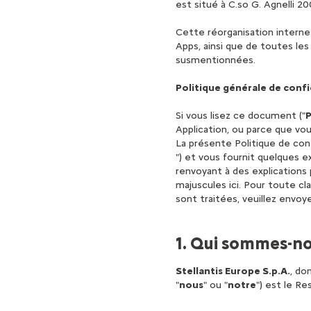
est situé à C.so G. Agnelli 2
Cette réorganisation interne s
Apps, ainsi que de toutes le
susmentionnées.
Politique générale de confi
Si vous lisez ce document ("
P
Application, ou parce que vo
La présente Politique de con
") et vous fournit quelques 
renvoyant à des explications p
majuscules ici. Pour toute cl
sont traitées, veuillez envo
1. Qui sommes-no
Stellantis Europe S.p.A.
, do
"
nous
" ou "
notre
") est le R