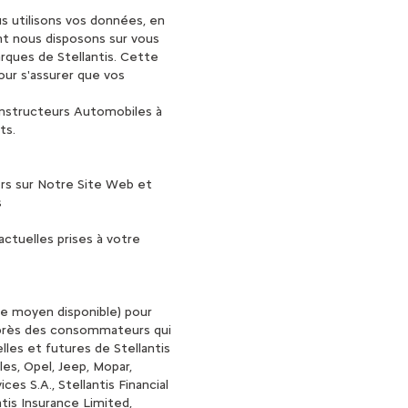
s utilisons vos données, en
ont nous disposons sur vous
rques de Stellantis. Cette
ur s'assurer que vos
onstructeurs Automobiles à
ts.
iers sur Notre Site Web et
s
ctuelles prises à votre
re moyen disponible) pour
uprès des consommateurs qui
es et futures de Stellantis
es, Opel, Jeep, Mopar,
es S.A., Stellantis Financial
ntis Insurance Limited,