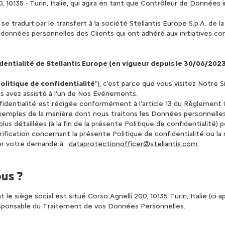
00, 10135 - Turin, Italie, qui agira en tant que Contrôleur de Donnée
e traduit par le transfert à la société Stellantis Europe S.p.A. de l
s données personnelles des Clients qui ont adhéré aux initiatives 
dentialité de Stellantis Europe (en vigueur depuis le 30/06/2023
olitique de confidentialité
"), c'est parce que vous visitez Notre
us avez assisté à l'un de Nos Evénements.
fidentialité est rédigée conformément à l'article 13 du Règlement 
exemples de la manière dont nous traitons les Données personnelles,
lus détaillées (à la fin de la présente Politique de confidentialité)
arification concernant la présente Politique de confidentialité ou 
yer votre demande à :
dataprotectionofficer@stellantis.com.
us ?
nt le siège social est situé Corso Agnelli 200, 10135 Turin, Italie (ci-ap
esponsable du Traitement de vos Données Personnelles.