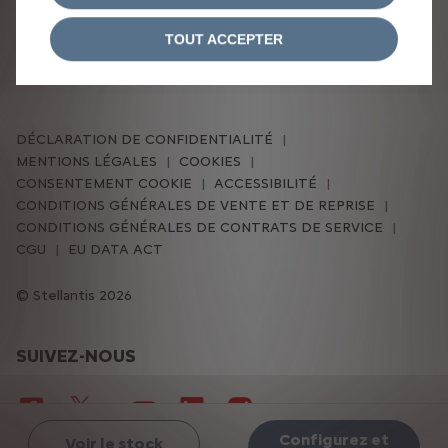
d’énergie en cycle mixte selon la norme WLTP :
22,4-26,7 kWh/100 km • 0 g CO2/km - autonomie : 350
TOUT ACCEPTER
km
DÉCLARATION DE CONFIDENTIALITÉ
MENTIONS LÉGALES
COOKIES
CONSENTEMENT COOKIE
ACCESSIBILITÉ
CONDITIONS GÉNÉRALES DE VENTE ET DE REPRISE
CONDITIONS GÉNÉRALES DE CONTRATS DE SERVICE
CGU
EU DATA ACT
Stellantis 2026
SUIVEZ-NOUS
Configurez et
Voir le stock