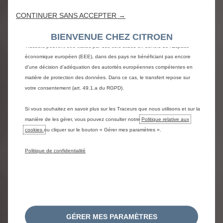
Jumper
performances grâce à différentes fonctionnalités telles que la
CONTINUER SANS ACCEPTER →
reconnaissance de la langue, les résultats de recherche, et contribuent ainsi
Jumper L2H1 120 MT
à améliorer les services proposés. Notre site peut également utiliser des
BIENVENUE CHEZ CITROEN
Traceurs tiers afin de vous proposer des publicités plus pertinentes. Certains
Traceurs peuvent être traités par des tiers situés en dehors de l’Espace
23 240 € HTVA
Prix de vente HTVA :
économique européen (EEE), dans des pays ne bénéficiant pas encore
Prix de départ sans o
d’une décision d’adéquation des autorités européennes compétentes en
matière de protection des données. Dans ce cas, le transfert repose sur
votre consentement (art. 49.1.a du RGPD).
Si vous souhaitez en savoir plus sur les Traceurs que nous utilisons et sur la
manière de les gérer, vous pouvez consulter notre
Politique relative aux
cookies
ou cliquer sur le bouton « Gérer mes paramètres ».
Politique de confidentialité
CONSOMMATION DE
CARBURANT ET EMISSIONS
DE CO2
GÉRER MES PARAMÈTRES
Emissions de C02, consommations de carburant ou