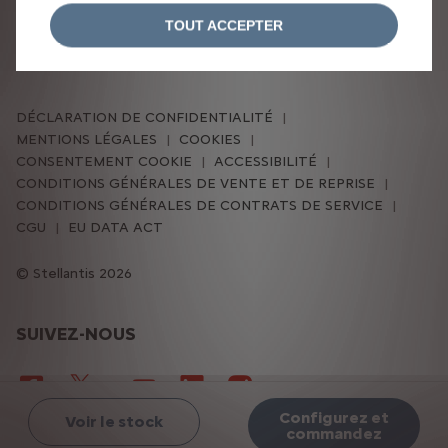
d’énergie en cycle mixte selon la norme WLTP :
TOUT ACCEPTER
5,9-6,2 l/100 km • 134-139 g CO2/km
DÉCLARATION DE CONFIDENTIALITÉ
MENTIONS LÉGALES
COOKIES
CONSENTEMENT COOKIE
ACCESSIBILITÉ
CONDITIONS GÉNÉRALES DE VENTE ET DE REPRISE
CONDITIONS GÉNÉRALES DE CONTRATS DE SERVICE
CGU
EU DATA ACT
Stellantis 2026
SUIVEZ-NOUS
Configurez et
Voir le stock
commandez