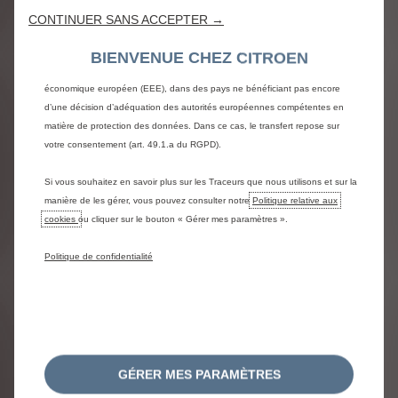
C3 Aircross
reconnaissance de la langue, les résultats de recherche, et contribuent ainsi
CONTINUER SANS ACCEPTER →
à améliorer les services proposés. Notre site peut également utiliser des
C3 Aircross Turbo 100 ch Manual YOU
Traceurs tiers afin de vous proposer des publicités plus pertinentes. Certains
BIENVENUE CHEZ CITROEN
Traceurs peuvent être traités par des tiers situés en dehors de l’Espace
économique européen (EEE), dans des pays ne bénéficiant pas encore
15 780 € HTVA
Prix de vente HTVA :
d’une décision d’adéquation des autorités européennes compétentes en
Prix net HTVA toutes 
matière de protection des données. Dans ce cas, le transfert repose sur
votre consentement (art. 49.1.a du RGPD).
Si vous souhaitez en savoir plus sur les Traceurs que nous utilisons et sur la
manière de les gérer, vous pouvez consulter notre
Politique relative aux
cookies
ou cliquer sur le bouton « Gérer mes paramètres ».
Politique de confidentialité
CONSOMMATION DE
CARBURANT ET EMISSIONS
DE CO2
GÉRER MES PARAMÈTRES
Emissions de C02, consommations de carburant ou