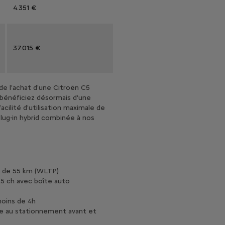
4.351 €
e reprise est valable à la reprise d’un véhicule. Le véhicule repri
37.015 €
nditionnelles déduites est le prix de vente TVAC pour l'achat d'une
de l'achat d'une Citroën C5
s bénéficiez désormais d'une
acilité d'utilisation maximale de
lug-in hybrid combinée à nos
otion comprend la livraison d'une Easy Wallbox Plug & Play d'une val
e de 55 km (WLTP)
5 ch avec boîte auto
oins de 4h
de au stationnement avant et