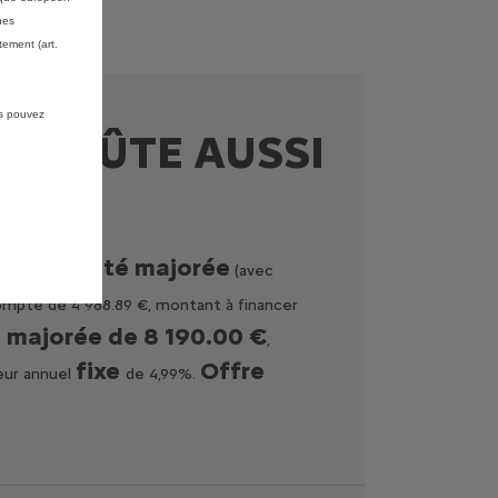
nes
ement (art.
us pouvez
T COÛTE AUSSI
 mensualité majorée
(avec
compte de 4 988.89 €, montant à financer
 majorée de 8 190.00 €
,
fixe
Offre
teur annuel
de 4,99%.