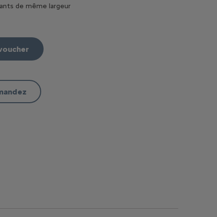
dants de même largeur
voucher
mmandez