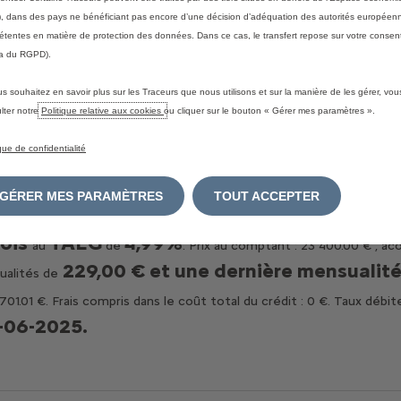
Voir le stock
, dans des pays ne bénéficiant pas encore d’une décision d’adéquation des autorités européen
tentes en matière de protection des données. Dans ce cas, le transfert repose sur votre consent
a du RGPD).
us souhaitez en savoir plus sur les Traceurs que nous utilisons et sur la manière de les gérer, vo
MPRUNTER DE L'ARGEN
lter notre
Politique relative aux cookies
ou cliquer sur le bouton « Gérer mes paramètres ».
DE L'ARGENT
ique de confidentialité
GÉRER MES PARAMÈTRES
TOUT ACCEPTER
prêt à tempérament avec une dernière
 Plus,
ois
TAEG
4,99%
au
de
. Prix au comptant : 23 400.00 € , a
229,00 € et une dernière mensualité
alités de
1.01 €. Frais compris dans le coût total du crédit : 0 €. Taux débi
-06-2025.