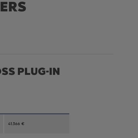
IERS
SS PLUG-IN
41.366 €
 TVAC pour l'achat d'une nouvelle C5 Aircross Plug-in-Hybrid FEEL H