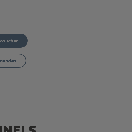
on, entretien, taxes, assurance, dépannage... sauf carburant/électric
 voucher
mmandez
NNELS