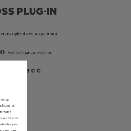
SS PLUG-IN
d PLUS Hybrid 225 e-EAT8 180
Voir le financement en
14.478 € €
ité de
voucher
érience
sécurité, la
fférentes
mmandez
si à améliorer
ublicités plus
mique européen