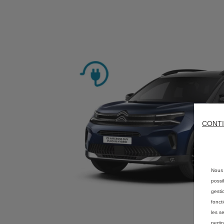
CONTI
Nous 
possi
gesti
fonct
les s
perti