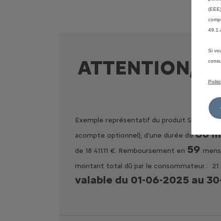
(EEE)
compé
49.1.
Si vo
ATTENTION, E
consu
Polit
Exemple représentatif du produit StretchFin
60 m
acompte optionnel), d’une durée de
59
de 18 411.11 €. Remboursement en
mensu
montant total dû par le consommateur : 21 70
valable du 01-06-2025 au 30