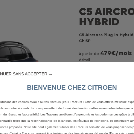
C5 AIRCRO
HYBRID
C5 Aircross Plug-in-Hybri
Ch 5P
479€/mois
à partir de
détail
60 mois/100.000km
avec une dernière mensual
NUER SANS ACCEPTER →
BIENVENUE CHEZ CITROEN
Téléchargez votre 
utilisons des cookies et/ou d’autres traceurs (les « Traceurs ») afin de vous offrir la meilleure exp
ble sur notre site web. Ils nous permettent de fournir des fonctionnalités essentielles telles que la 
on du réseau et l’accessibilité.Les Traceurs améliorent l’ergonomie et les performances grâce à di
Configurez et co
ionnalités telles que la reconnaissance de la langue, les résultats de recherche, et contribuent ain
ervices proposés. Notre site peut également utiliser des Traceurs tiers afin de vous proposer des p
nentes. Certains Traceurs peuvent être traités par des tiers situés en dehors de l’Espace écono