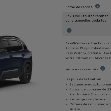
Prime de reprise
La prime d
Prix TVAC toutes remises
conditionnelles déduites
Prix TVAC toutes remises co
EasyWallbox offerte
Lors 
Aircross Plug-in hybrid vou
Easy Wallbox gratuite. Une f
votre Citroën C5 Aircross P
services connectés.
La prom
les plus de la finition
Batterie avec autonomi
Puissance cumulée de 22
électrifiée à 8 rapports
Recharge complète en m
Caméra de recul avec ai
arrière