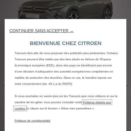
Nous utilisons des cookies et/ou d’autres traceurs (les « Traceurs ») afin de
vous offrir la meilleure expérience possible sur notre site web. Ils nous
permettent de fournir des fonctionnalités essentielles telles que la sécurité, la
gestion du réseau et l’accessibilité.Les Traceurs améliorent l’ergonomie et les
CONTINUER SANS ACCEPTER →
performances grâce à différentes fonctionnalités telles que la
reconnaissance de la langue, les résultats de recherche, et contribuent ainsi
BIENVENUE CHEZ CITROEN
à améliorer les services proposés. Notre site peut également utiliser des
C5 X PLUG-IN HYBRID
Traceurs tiers afin de vous proposer des publicités plus pertinentes. Certains
Traceurs peuvent être traités par des tiers situés en dehors de l’Espace
économique européen (EEE), dans des pays ne bénéficiant pas encore
C5 X Plug-in-Hybrid YOU
d’une décision d’adéquation des autorités européennes compétentes en
Hybrid 180 e-EAT8 180 Ch
matière de protection des données. Dans ce cas, le transfert repose sur
5P
votre consentement (art. 49.1.a du RGPD).
1.690 €
Si vous souhaitez en savoir plus sur les Traceurs que nous utilisons et sur la
Remise Fleet
manière de les gérer, vous pouvez consulter notre
Politique relative aux
Offre réservée aux professionnels, valable du 01/
cookies
ou cliquer sur le bouton « Gérer mes paramètres ».
40.490 €
Prix net HTVA
Politique de confidentialité
Prix net HTVA toutes remises déduites est le pri
Les plus de la finition