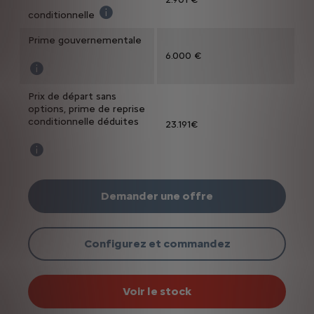
conditionnelle
Le bonus de reprise est une prime conditionnel
Prime gouvernementale
6.000 €
Pour plus de renseignements visitez https://aides.klima-agenc
Prix de départ sans
options, prime de reprise
conditionnelle déduites
23.191€
Prix TVAC toutes remises conditionnelles déduites est le prix
Demander une offre
Configurez et commandez
Voir le stock