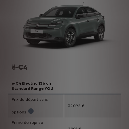
ë-C4
ë-C4 Electric 136 ch
Standard Range YOU
Prix de départ sans
32.092 €
options
Prix de vente TVAC pour l'achat d'une ë-C4 Electric 
Prime de reprise
2.901 €