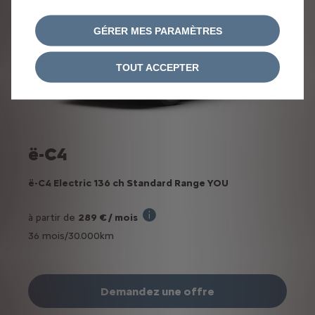
GÉRER MES PARAMÈTRES
TOUT ACCEPTER
ë-C4
ë-C4 Electric 136 ch Standard Range YOU
à partir de
289 € / mois
Offre Leas'N'Go sur base de 36 mois e
36 mois/30.000km
Demandez une offre