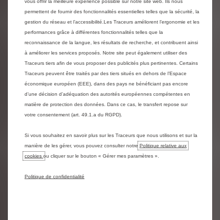
vous offrir la meilleure expérience possible sur notre site web. Ils nous
permettent de fournir des fonctionnalités essentielles telles que la sécurité, la
prêt
Exemple représentatif du produit StretchFin Plus,
gestion du réseau et l’accessibilité.Les Traceurs améliorent l’ergonomie et les
à tempérament avec une dernière
performances grâce à différentes fonctionnalités telles que la
mensualité majorée
(avec acompte optionnel),
reconnaissance de la langue, les résultats de recherche, et contribuent ainsi
60 mois
TAEG de 5.99%.
d'une durée de
au
Prix au
à améliorer les services proposés. Notre site peut également utiliser des
comptant : 24 000,00 € € , acompte de 5 998,00 €,
Traceurs tiers afin de vous proposer des publicités plus pertinentes. Certains
montant à financer de 18 002,00 €. Remboursement en
Traceurs peuvent être traités par des tiers situés en dehors de l’Espace
229.00 € et une dernière
59 mensualités de
économique européen (EEE), dans des pays ne bénéficiant pas encore
mensualité majorée de 8 400.00 €,
montant
d’une décision d’adéquation des autorités européennes compétentes en
total dû par le consommateur : 21 911.00 €. Taux
matière de protection des données. Dans ce cas, le transfert repose sur
fixe
Offre valable du
débiteur annuel
de 5.99%.
votre consentement (art. 49.1.a du RGPD).
01-05-2026 au 31-05-2026.
Masquer les détails
Si vous souhaitez en savoir plus sur les Traceurs que nous utilisons et sur la
manière de les gérer, vous pouvez consulter notre
Politique relative aux
cookies
ou cliquer sur le bouton « Gérer mes paramètres ».
Politique de confidentialité
LEAS'N'GO