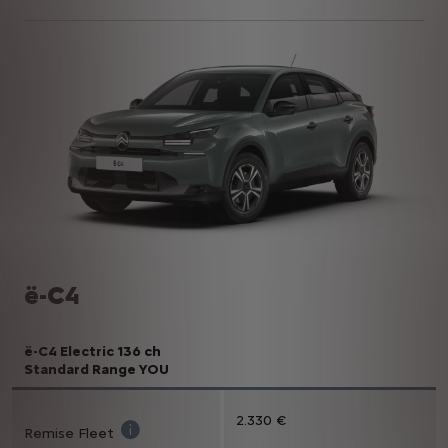
ë-C4
ë-C4 Electric 136 ch
Standard Range YOU
2.330 €
Remise Fleet