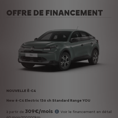
OFFRE DE FINANCEMENT
NOUVELLE Ë-C4
New ë-C4 Electric 136 ch Standard Range YOU
30
9€/mois
à partir de
Voir le financement en détail
60 mois/100.000km