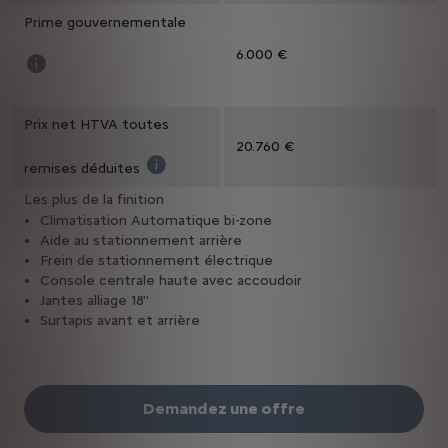
Offre réservée aux professionnels, valable du 01/
Prime gouvernementale
6.000 €
Pour plus de renseignements visitez https://aides.klima-agence.l
Prix net HTVA toutes
20.760 €
remises déduites
Prix net HTVA toutes remises déduites est le
Les plus de la finition
Climatisation Automatique bi-zone
Aide au stationnement arrière
Frein de stationnement électrique
Console centrale haute avec accoudoir
Jantes alliage 18''
Surtapis avant et arrière
Demandez une offre