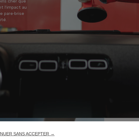
oins cher que
t l’impact au
e pare-brise
ité.
NUER SANS ACCEPTER →