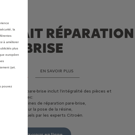
E
érience
ORFAIT RÉPARATION
sécurité, la
fférentes
ARE-BRISE
si à améliorer
ublicités plus
mique européen
nes
ement (art.
E FORFAIT
EN SAVOIR PLUS
conditions de réparation
us pouvez
it réparation pare-brise inclut l’intégralité des pièces et
ain d’œuvre avec:
ration de votre pare-brise est envisageable pour un ou
roduits et résines de réparation pare-brise,
mpacts.
in d’œuvre pour la pose de la résine,
is, l’impact ne doit pas dépasser la taille d’une pièce de
 contrôles visuels par les experts Citroën.
ros et doit se situer hors du champ de vision du
teur.
endre rendez-vous en ligne