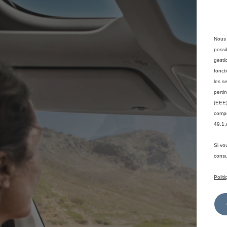
Nous 
possi
gesti
fonct
les s
perti
(EEE)
compé
49.1.
Si vo
consu
Polit