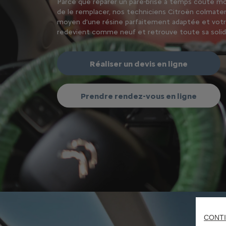
Parce que réparer un pare-brise à temps coûte m
de le remplacer, nos techniciens Citroën colmaten
moyen d’une résine parfaitement adaptée et votr
redevient comme neuf et retrouve toute sa solid
Réaliser un devis en ligne
Prendre rendez-vous en ligne
CONTI