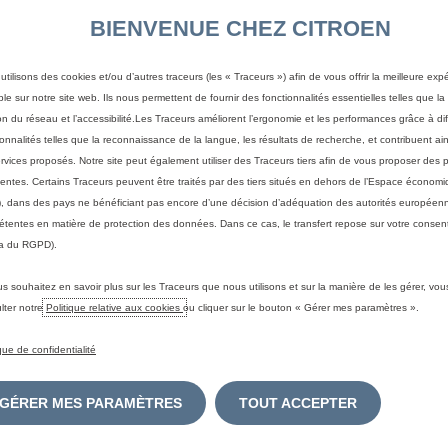
BIENVENUE CHEZ CITROEN
L
utilisons des cookies et/ou d’autres traceurs (les « Traceurs ») afin de vous offrir la meilleure exp
F
ble sur notre site web. Ils nous permettent de fournir des fonctionnalités essentielles telles que la 
on du réseau et l’accessibilité.Les Traceurs améliorent l’ergonomie et les performances grâce à di
P
ionnalités telles que la reconnaissance de la langue, les résultats de recherche, et contribuent ain
ervices proposés. Notre site peut également utiliser des Traceurs tiers afin de vous proposer des p
nentes. Certains Traceurs peuvent être traités par des tiers situés en dehors de l’Espace écono
, dans des pays ne bénéficiant pas encore d’une décision d’adéquation des autorités européen
tentes en matière de protection des données. Dans ce cas, le transfert repose sur votre consent
NOTR
a du RGPD).
Les 
us souhaitez en savoir plus sur les Traceurs que nous utilisons et sur la manière de les gérer, vo
Le forfa
lter notre
Politique relative aux cookies
ou cliquer sur le bouton « Gérer mes paramètres ».
de la m
La répa
Les p
deux i
ique de confidentialité
La ma
Toutefo
et 15
deux eu
GÉRER MES PARAMÈTRES
TOUT ACCEPTER
conduc
Pr