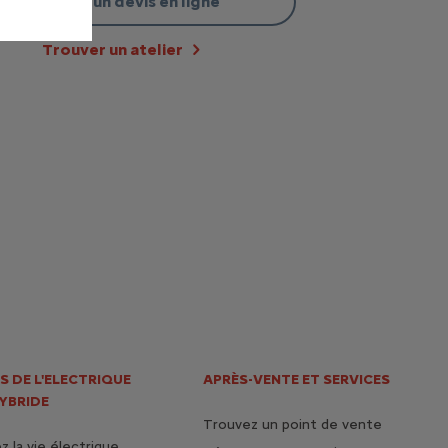
Réaliser un devis en ligne
Trouver un atelier
S DE L'ELECTRIQUE
APRÈS-VENTE ET SERVICES
HYBRIDE
Trouvez un point de vente
 la vie électrique