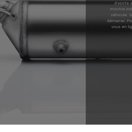
d'azote s
montre ind
véhicule. S
démarrer. Po
vous en li