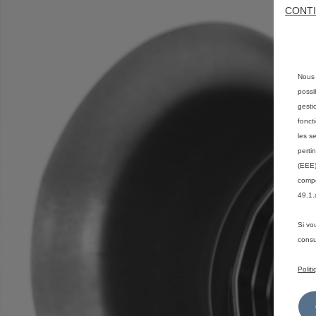
CONTI
Nous 
possi
gesti
fonct
les s
perti
(EEE)
compé
49.1.
Si vo
consu
Polit