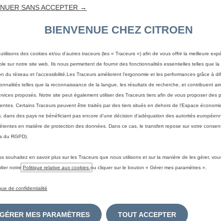
NUER SANS ACCEPTER →
BIENVENUE CHEZ CITROEN
utilisons des cookies et/ou d’autres traceurs (les « Traceurs ») afin de vous offrir la meilleure exp
ble sur notre site web. Ils nous permettent de fournir des fonctionnalités essentielles telles que la 
on du réseau et l’accessibilité.Les Traceurs améliorent l’ergonomie et les performances grâce à di
ionnalités telles que la reconnaissance de la langue, les résultats de recherche, et contribuent ain
ervices proposés. Notre site peut également utiliser des Traceurs tiers afin de vous proposer des p
nentes. Certains Traceurs peuvent être traités par des tiers situés en dehors de l’Espace écono
, dans des pays ne bénéficiant pas encore d’une décision d’adéquation des autorités européen
Le forf
tentes en matière de protection des données. Dans ce cas, le transfert repose sur votre consent
contrôl
a du RGPD).
Enfin, 
vous re
us souhaitez en savoir plus sur les Traceurs que nous utilisons et sur la manière de les gérer, vo
lter notre
Politique relative aux cookies
ou cliquer sur le bouton « Gérer mes paramètres ».
ique de confidentialité
GÉRER MES PARAMÈTRES
TOUT ACCEPTER