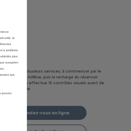
érience
sécurité, la
fférentes
si à améliorer
ublicités plus
mique européen
nes
ait comprend plusieurs services, à commencer par le
ement (art.
e du système AdBlue, puis la recharge du réservoir.
l'expert Citroën effectue 15 contrôles visuels avant de
ndre le véhicule.
us pouvez
Prendre rendez-vous en ligne