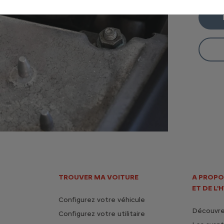
Le resp
Réalise
moteur
Pour le
TotalE
TROUVER MA VOITURE
A PROPO
ET DE L'
Configurez votre véhicule
Découvrez
Configurez votre utilitaire