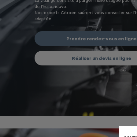
La vidange consiste à purger l’huile usagée pour la
de l’huile neuve.
Nos experts Citroën sauront vous conseiller sur l'h
adaptée.
Prendre rendez-vous en ligne
Réaliser un devis en ligne