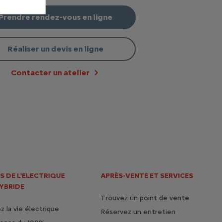
ect de l’intervalle de vidange est capital.
r la vidange une fois par an est fondamental pour votre
Prendre rendez-vous en ligne
.
Réaliser un devis en ligne
 moteur de ses véhicules,
Citroën préfère
nergies
.
Contacter un atelier
S DE L'ELECTRIQUE
APRÈS-VENTE ET SERVICES
HYBRIDE
Trouvez un point de vente
 la vie électrique
Réservez un entretien