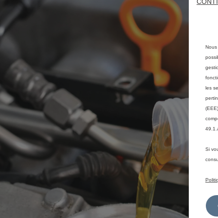
CONTI
Nous 
possi
gesti
fonct
les s
perti
(EEE)
compé
49.1.
Si vo
consu
Polit