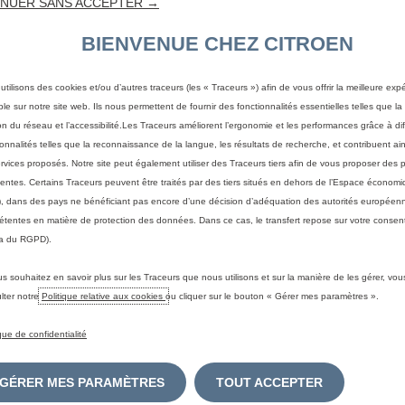
NUER SANS ACCEPTER →
BIENVENUE CHEZ CITROEN
FOR
utilisons des cookies et/ou d’autres traceurs (les « Traceurs ») afin de vous offrir la meilleure exp
ble sur notre site web. Ils nous permettent de fournir des fonctionnalités essentielles telles que la 
on du réseau et l’accessibilité.Les Traceurs améliorent l’ergonomie et les performances grâce à di
ionnalités telles que la reconnaissance de la langue, les résultats de recherche, et contribuent ain
NOTR
ervices proposés. Notre site peut également utiliser des Traceurs tiers afin de vous proposer des p
nentes. Certains Traceurs peuvent être traités par des tiers situés en dehors de l’Espace écono
Une 
À qu
, dans des pays ne bénéficiant pas encore d’une décision d’adéquation des autorités européen
La vida
tentes en matière de protection des données. Dans ce cas, le transfert repose sur votre consent
de l’hui
a du RGPD).
La vida
La lubr
Le forf
impuret
celle-c
• l'huil
us souhaitez en savoir plus sur les Traceurs que nous utilisons et sur la manière de les gérer, vo
égaleme
pièces,
• le ch
Ainsi, v
contre 
lter notre
Politique relative aux cookies
ou cliquer sur le bouton « Gérer mes paramètres ».
• la ma
• obten
en rédu
• les c
voiture
ique de confidentialité
• prése
• dimin
GÉRER MES PARAMÈTRES
TOUT ACCEPTER
• rédui