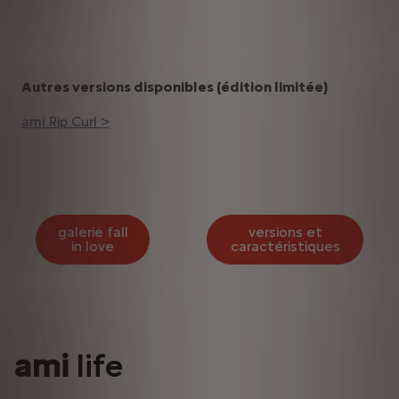
Autres versions disponibles (édition limitée)
ami Rip Curl >
galerie fall
versions et
in love
caractéristiques
ami
life