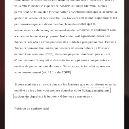
vous offrir la meilleure expérience possible sur notre site web. Ils nous
permettent de fournir des fonctionnalités essentielles telles que la sécurité, la
gestion du réseau et l’accessibilité.Les Traceurs améliorent l’ergonomie et les
performances grâce à différentes fonctionnalités telles que la
reconnaissance de la langue, les résultats de recherche, et contribuent ainsi
à améliorer les services proposés. Notre site peut également utiliser des
Traceurs tiers afin de vous proposer des publicités plus pertinentes. Certains
Traceurs peuvent être traités par des tiers situés en dehors de l’Espace
économique européen (EEE), dans des pays ne bénéficiant pas encore
d’une décision d’adéquation des autorités européennes compétentes en
matière de protection des données. Dans ce cas, le transfert repose sur
votre consentement (art. 49.1.a du RGPD).
Si vous souhaitez en savoir plus sur les Traceurs que nous utilisons et sur la
manière de les gérer, vous pouvez consulter notre
Politique relative aux
cookies
ou cliquer sur le bouton « Gérer mes paramètres ».
Politique de confidentialité