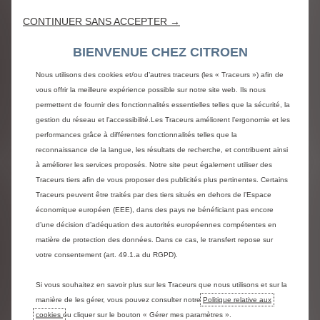
Découvrir
CONTINUER SANS ACCEPTER →
BIENVENUE CHEZ CITROEN
Nous utilisons des cookies et/ou d’autres traceurs (les « Traceurs ») afin de
vous offrir la meilleure expérience possible sur notre site web. Ils nous
permettent de fournir des fonctionnalités essentielles telles que la sécurité, la
gestion du réseau et l’accessibilité.Les Traceurs améliorent l’ergonomie et les
performances grâce à différentes fonctionnalités telles que la
reconnaissance de la langue, les résultats de recherche, et contribuent ainsi
à améliorer les services proposés. Notre site peut également utiliser des
Traceurs tiers afin de vous proposer des publicités plus pertinentes. Certains
Traceurs peuvent être traités par des tiers situés en dehors de l’Espace
économique européen (EEE), dans des pays ne bénéficiant pas encore
d’une décision d’adéquation des autorités européennes compétentes en
matière de protection des données. Dans ce cas, le transfert repose sur
votre consentement (art. 49.1.a du RGPD).
Rendez-vous en ligne
Si vous souhaitez en savoir plus sur les Traceurs que nous utilisons et sur la
En quelques clics, sélectionnez l'atelier le plus proche de
manière de les gérer, vous pouvez consulter notre
Politique relative aux
chez vous et choisissez l'heure exacte de votre visite.
cookies
ou cliquer sur le bouton « Gérer mes paramètres ».
Citroen Service met tout en œuvre pour assurer le suivi,